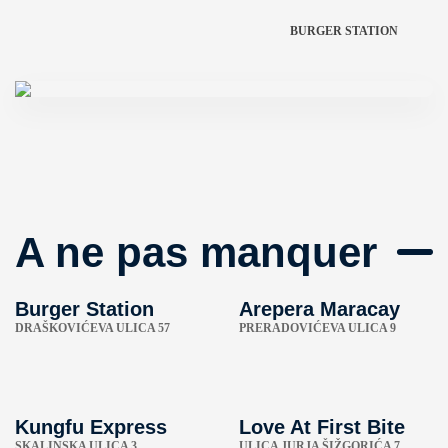
BURGER STATION
A ne pas manquer
Burger Station
Arepera Maracay
DRAŠKOVIĆEVA ULICA 57
PRERADOVIĆEVA ULICA 9
Kungfu Express
Love At First Bite
SKALINSKA ULICA 3
ULICA JURJA ŠIŽGORIĆA 7