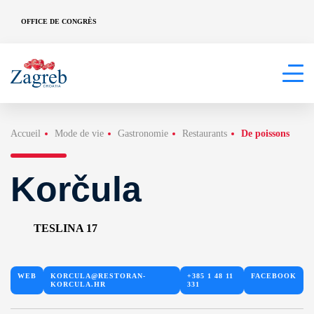
OFFICE DE CONGRÈS
Accueil
Mode de vie
Gastronomie
Restaurants
De poissons
Korčula
TESLINA 17
WEB
KORCULA@RESTORAN-
+385 1 48 11
FACEBOOK
KORCULA.HR
331