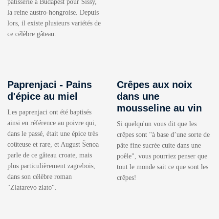
pâtisserie à Budapest pour Sissy,
la reine austro-hongroise. Depuis
lors, il existe plusieurs variétés de
ce célèbre gâteau.
Paprenjaci - Pains
Crêpes aux noix
d'épice au miel
dans une
mousseline au vin
Les paprenjaci ont été baptisés
ainsi en référence au poivre qui,
Si quelqu'un vous dit que les
dans le passé, était une épice très
crêpes sont "à base d’une sorte de
coûteuse et rare, et August Šenoa
pâte fine sucrée cuite dans une
parle de ce gâteau croate, mais
poêle", vous pourriez penser que
plus particulièrement zagrebois,
tout le monde sait ce que sont les
dans son célèbre roman
crêpes!
"Zlatarevo zlato".