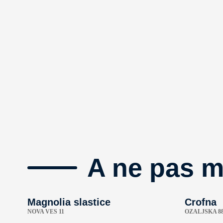
A ne pas 
Magnolia slastice
Crofna
NOVA VES 11
OZALJSKA 8