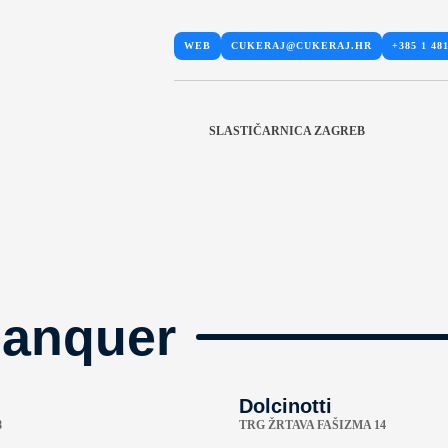
WEB
CUKERAJ@CUKERAJ.HR
+385 1 481
SLASTIČARNICA ZAGREB
manquer
Dolcinotti
8
TRG ŽRTAVA FAŠIZMA 14