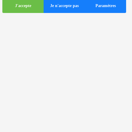
J'accepte
Je n'accepte pas
Paramètres
Informations
touristiques
ds
Autocars dans la ville de Zagreb
Informations utiles
Centres d'information touristique