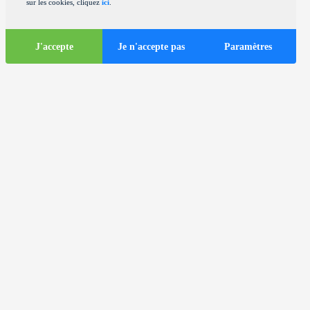
sur les cookies, cliquez
ici
.
J'accepte
Je n'accepte pas
Paramètres
Informations
touristiques
ds
Autocars dans la ville de Zagreb
Informations utiles