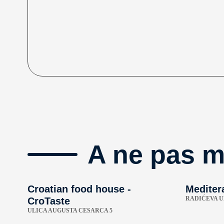
A ne pas 
Croatian food house -
Mediter
RADIĆEVA U
CroTaste
ULICA AUGUSTA CESARCA 5