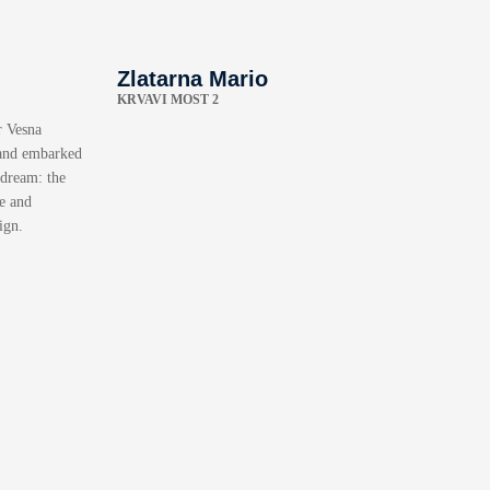
Zlatarna Mario
KRVAVI MOST 2
r Vesna
 and embarked
 dream: the
e and
ign.