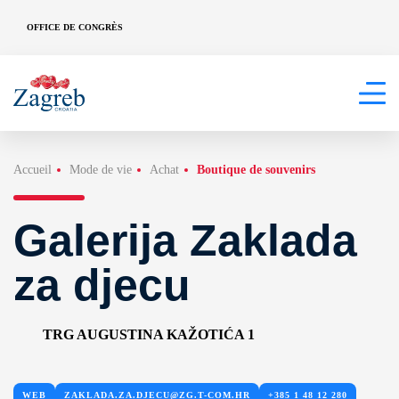
OFFICE DE CONGRÈS
Accueil
Mode de vie
Achat
Boutique de souvenirs
Galerija Zaklada
za djecu
TRG AUGUSTINA KAŽOTIĆA 1
WEB
ZAKLADA.ZA.DJECU@ZG.T-COM.HR
+385 1 48 12 280