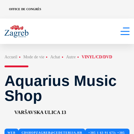
OFFICE DE CONGRÈS
Accueil
Mode de vie
Achat
Autre
VINYL/CD/DVD
Aquarius Music
Shop
VARŠAVSKA ULICA 13
WEB
CDSHOPZAGREB@CEDETERIJA.HR
+385 1 63 91 673; +385