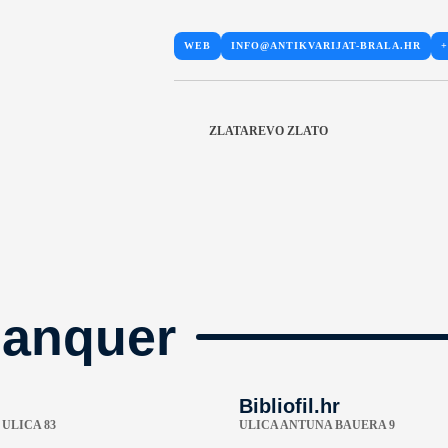
WEB
INFO@ANTIKVARIJAT-BRALA.HR
+
ZLATAREVO ZLATO
manquer
Bibliofil.hr
ULICA 83
ULICA ANTUNA BAUERA 9