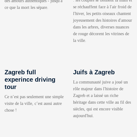
: les couples se tiennent la main et
des amours authentiques - jusqu'à
se réchauffent face à l'air froid de
ce que la mort les sépare.
l'hiver, les petits oiseaux chantent
joyeusement des histoires d'amour
dans les arbres, diverses nuances
de rouge décorent les vitrines de
la ville.
Zagreb full
Juifs à Zagreb
experince driving
La communauté juive a joué un
tour
rôle majeur dans l'histoire de
Zagreb et a laissé un riche
Ce n’est pas seulement une simple
héritage dans cette ville au fil des
visite de la ville, c’est aussi autre
siècles, qui est encore visible
chose !
aujourd'hui.