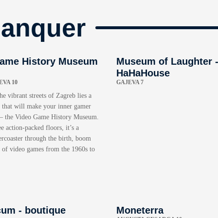
manquer
Game History Museum
Museum of Laughter 
HaHaHouse
VA 10
GAJEVA 7
he vibrant streets of Zagreb lies a
e that will make your inner gamer
 – the Video Game History Museum.
e action-packed floors, it’s a
lercoaster through the birth, boom
e of video games from the 1960s to
cum - boutique
Moneterra