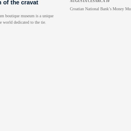
AUGUSTA CESARCA 10
of the cravat
Croatian National Bank’s Money M
um boutique museum is a unique
 world dedicated to the tie.