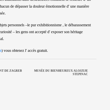
chacun de dépasser la douleur émotionnelle d' une manière
sée.
objets personnels –le pur exhibitionnisme , le débarassement
iosité – les gens ont accepté d' exposer son héritage
al.
m
) vous obtenez l' accès gratuit.
NT DE ZAGREB
MUSÉE DU BIENHEUREUX ALOJZIJE
STEPINAC