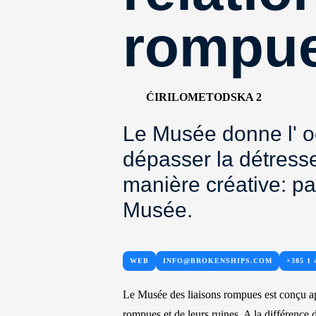
rompu
ĆIRILOMETODSKA 2
Le Musée donne l' 
dépasser la détress
manière créative: pa
Musée.
WEB
INFO@BROKENSHIPS.COM
+385 1 
Le Musée des liaisons rompues est conçu a
rompues et de leurs ruines. A la différence 