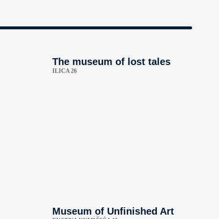
-
The museum of lost tales
ILICA 26
Museum of Unfinished Art