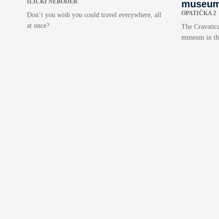
ILIČKI NEBODER
museum 
OPATIČKA 2
Don’t you wish you could travel everywhere, all
at once?
The Cravatic
museum in the