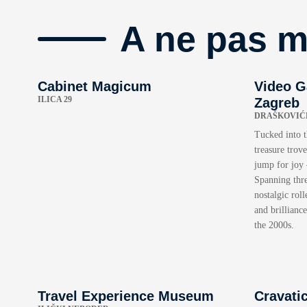
A ne pas 
Cabinet Magicum
Video 
ILICA 29
Zagreb
DRAŠKOVIĆE
Tucked into t
treasure trov
jump for joy
Spanning thre
nostalgic rol
and brillianc
the 2000s.
Travel Experience Museum
Cravati