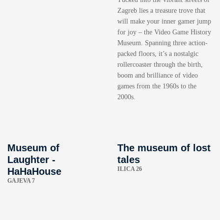
Zagreb lies a treasure trove that
will make your inner gamer jump
for joy – the Video Game History
Museum. Spanning three action-
packed floors, it’s a nostalgic
rollercoaster through the birth,
boom and brilliance of video
games from the 1960s to the
2000s.
Museum of
The museum of lost
Laughter -
tales
ILICA 26
HaHaHouse
GAJEVA 7