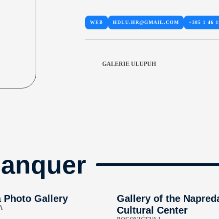
WEB
HDLU.HR@GMAIL.COM
+385 1 46 1
GALERIE ULUPUH
manquer
 Photo Gallery
Gallery of the Napred
A
Cultural Center