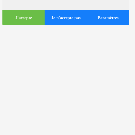
J'accepte
Je n'accepte pas
Paramètres
Informations
touristiques
ds
Autocars dans la ville de Zagreb
Informations utiles