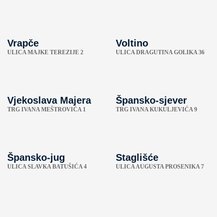
Vrapče
Voltino
ULICA MAJKE TEREZIJE 2
ULICA DRAGUTINA GOLIKA 36
Vjekoslava Majera
Špansko-sjever
TRG IVANA MEŠTROVIĆA 1
TRG IVANA KUKULJEVIĆA 9
Špansko-jug
Staglišće
ULICA SLAVKA BATUŠIĆA 4
ULICA AUGUSTA PROSENIKA 7