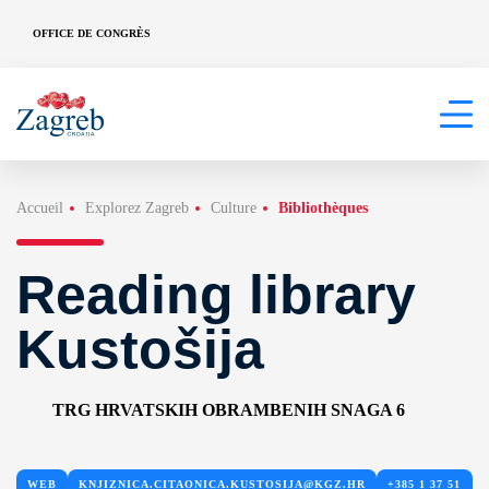
OFFICE DE CONGRÈS
Accueil
Explorez Zagreb
Culture
Bibliothèques
Reading library
Kustošija
TRG HRVATSKIH OBRAMBENIH SNAGA 6
WEB
KNJIZNICA.CITAONICA.KUSTOSIJA@KGZ.HR
+385 1 37 51