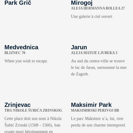
Park Grič
Mirogoj
ALEJA HERMANNA BOLLEA 27
Une galerie à ciel ouvert
Medvednica
Jarun
BLIZNEC 70
ALEJA MATIJE LJUBEKA 3
When you wish to escape.
Au sud du centre-ville se trouve
le lac de Jarun, surnommé la mer
de Zagreb.
Zrinjevac
Maksimir Park
TRG NIKOLE ŠUBIĆA ZRINSKOG
MAKSIMIRSKI PERIVOJ BB
Cette place doit son nom à Nikola
Le parc Maksimir n’a, lui, rien
Šubić Zrinski (1508 - 1566), ban
perdu de son charme intemporel.
croate mort héroïquement en