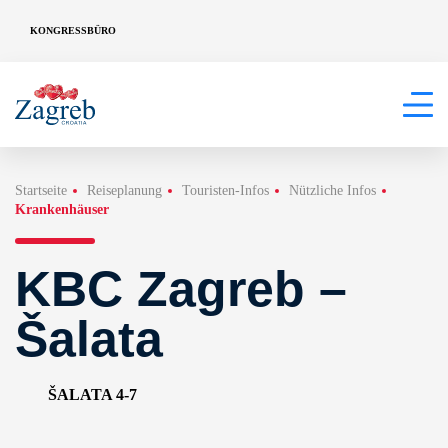
KONGRESSBÜRO
Startseite
Reiseplanung
Touristen-Infos
Nützliche Infos
Krankenhäuser
KBC Zagreb –
Šalata
ŠALATA 4-7