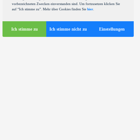
vorbezeichneten Zwecken einverstanden sind. Um fortzusetzen klicken Sie
auf “Ich stimme zu”. Mehr über Cookies finden Sie
hier
.
Ich stimme zu
Ich stimme nicht zu
Einstellungen
Touristen-Infos
Touristische Busse in Zagreb
ds
Nützliche Infos