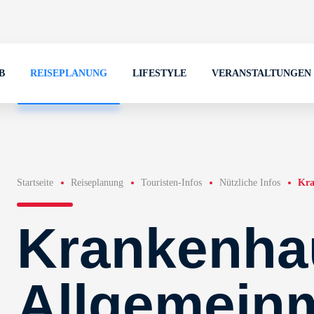
B
REISEPLANUNG
LIFESTYLE
VERANSTALTUNGEN
Startseite
Reiseplanung
Touristen-Infos
Nützliche Infos
Kra
Krankenha
Allgemein