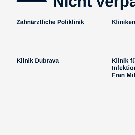
Nicht verp
Zahnärztliche Poliklinik
Klinike
Klinik Dubrava
Klinik f
Infektio
Fran Mih