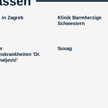
assen
n in Zagreb
Klinik Barmherzige
Schwestern
ür
Suvag
nskrankheiten 'Dr.
aljević'