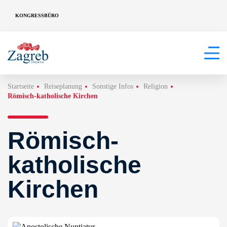
KONGRESSBÜRO
Startseite
Reiseplanung
Sonstige Infos
Religion
Römisch-katholische Kirchen
Römisch-
katholische
Kirchen