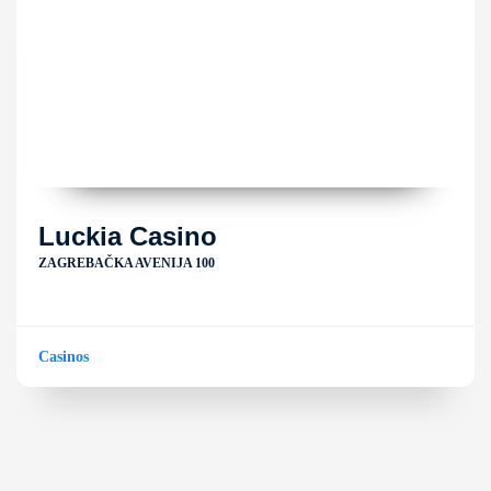
Luckia Casino
ZAGREBAČKA AVENIJA 100
Casinos