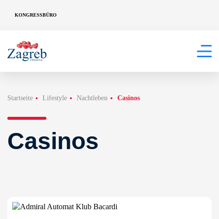
KONGRESSBÜRO
Startseite
Lifestyle
Nachtleben
Casinos
Casinos