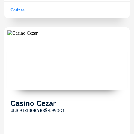
Casinos
Casino Cezar
ULICA IZIDORA KRŠNJAVOG 1