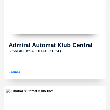
Admiral Automat Klub Central
BRANIMIROVA 3 (HOTEL CENTRAL)
Casinos