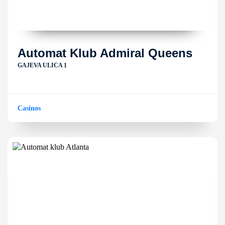
Automat Klub Admiral Queens
GAJEVA ULICA 1
Casinos