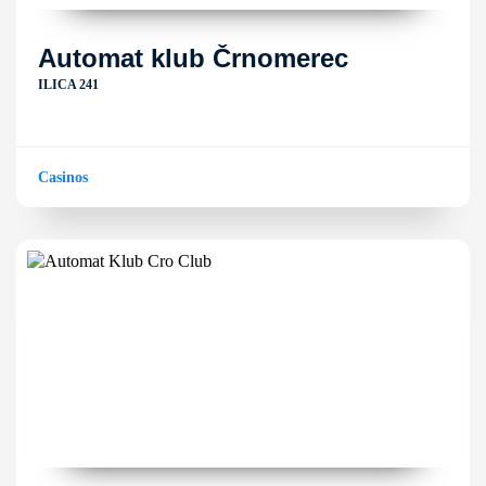
Automat klub Črnomerec
ILICA 241
Casinos