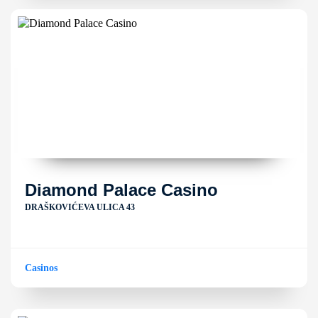
Diamond Palace Casino
DRAŠKOVIĆEVA ULICA 43
Casinos