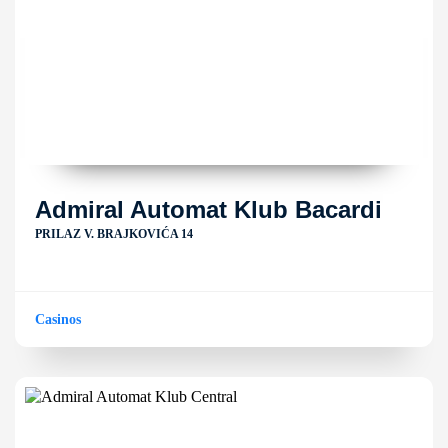
Admiral Automat Klub Bacardi
PRILAZ V. BRAJKOVIĆA 14
Casinos