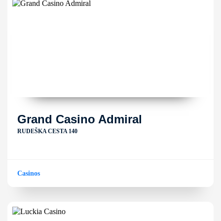
Grand Casino Admiral
RUDEŠKA CESTA 140
Casinos