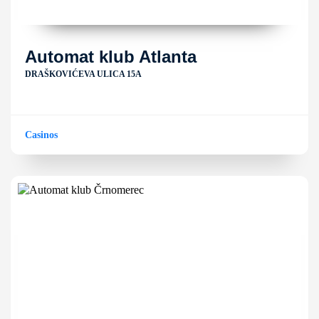
Automat klub Atlanta
DRAŠKOVIĆEVA ULICA 15A
Casinos