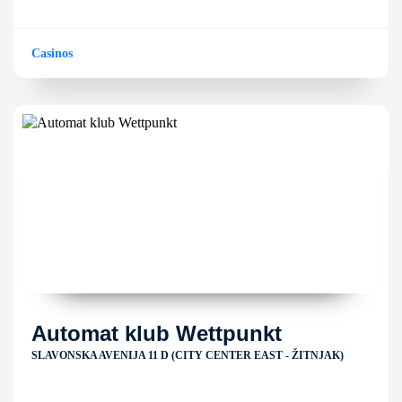
Casinos
Automat klub Wettpunkt
SLAVONSKA AVENIJA 11 D (CITY CENTER EAST - ŽITNJAK)