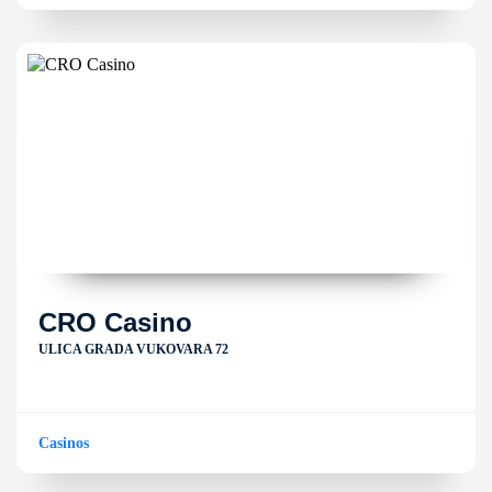
CRO Casino
ULICA GRADA VUKOVARA 72
Casinos