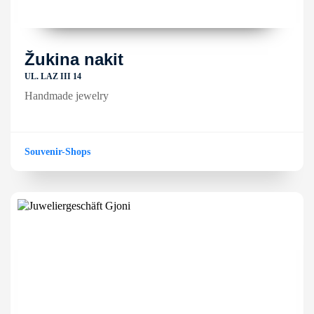
Žukina nakit
UL. LAZ III 14
Handmade jewelry
Souvenir-Shops