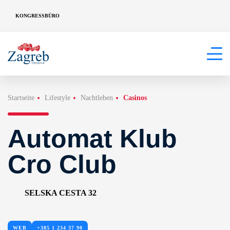
KONGRESSBÜRO
Startseite
Lifestyle
Nachtleben
Casinos
Automat Klub
Cro Club
SELSKA CESTA 32
WEB
+385 1 234 37 90