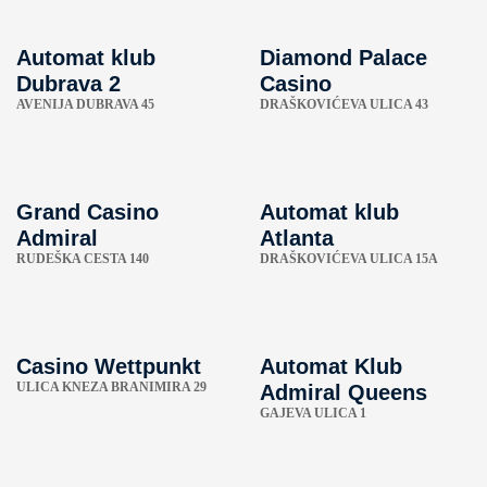
Automat klub
Diamond Palace
Dubrava 2
Casino
AVENIJA DUBRAVA 45
DRAŠKOVIĆEVA ULICA 43
Grand Casino
Automat klub
Admiral
Atlanta
RUDEŠKA CESTA 140
DRAŠKOVIĆEVA ULICA 15A
Casino Wettpunkt
Automat Klub
ULICA KNEZA BRANIMIRA 29
Admiral Queens
GAJEVA ULICA 1