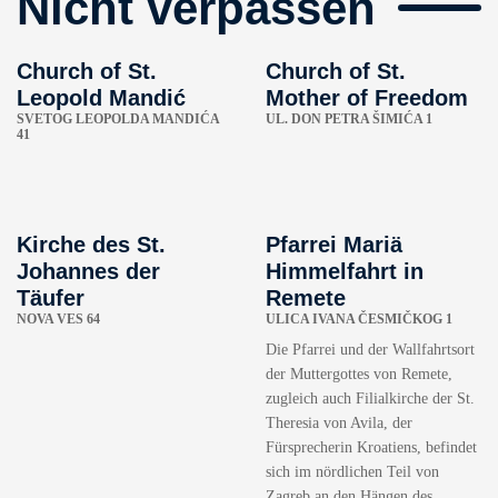
Nicht verpassen
Church of St.
Church of St.
Leopold Mandić
Mother of Freedom
SVETOG LEOPOLDA MANDIĆA
UL. DON PETRA ŠIMIĆA 1
41
Kirche des St.
Pfarrei Mariä
Johannes der
Himmelfahrt in
Täufer
Remete
NOVA VES 64
ULICA IVANA ČESMIČKOG 1
Die Pfarrei und der Wallfahrtsort
der Muttergottes von Remete,
zugleich auch Filialkirche der St.
Theresia von Avila, der
Fürsprecherin Kroatiens, befindet
sich im nördlichen Teil von
Zagreb an den Hängen des