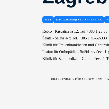
WEB
KBC-ZAGREB@KBC-ZAGREB.HR
+
Rebro - Kišpatićeva 12; Tel. +385 1 23-88
Šalata - Šalata 4-7; Tel. +385 1 45-52-333
Klinik für Frauenkrankheiten und Geburtshi
Institut für Orthopädie - Božidarevićeva 1
Klinik für Zahnmedizin - Gundulićeva 5; T
KRANKENHAUS FÜR ALLGEMEINMEDIZ