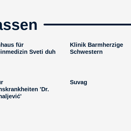
assen
haus für
Klinik Barmherzige
inmedizin Sveti duh
Schwestern
ür
Suvag
nskrankheiten 'Dr.
aljević'