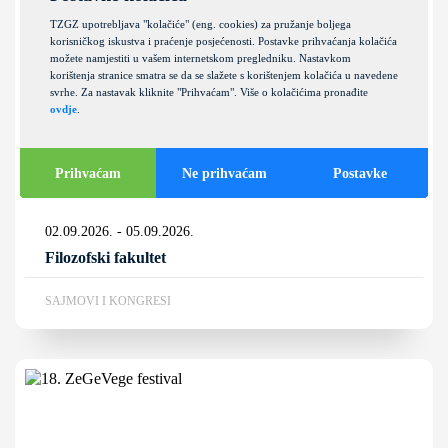
TZGZ upotrebljava "kolačiće" (eng. cookies) za pružanje boljega
korisničkog iskustva i praćenje posjećenosti. Postavke prihvaćanja kolačića
možete namjestiti u vašem internetskom pregledniku. Nastavkom
korištenja stranice smatra se da se slažete s korištenjem kolačića u navedene
svrhe. Za nastavak kliknite "Prihvaćam". Više o kolačićima pronađite
ovdje
.
Godišnji skup društva Gypsy Lore
Society i konferencija romskih
Prihvaćam
Ne prihvaćam
Postavke
studija 2026.
02.09.2026. - 05.09.2026.
Filozofski fakultet
SAJMOVI I KONGRESI