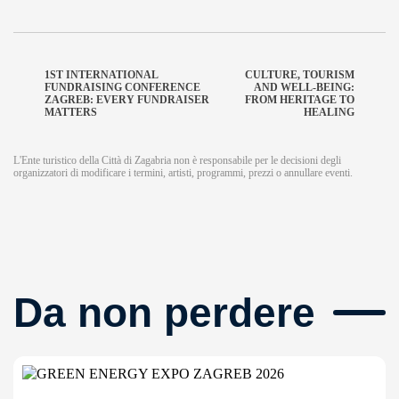
1ST INTERNATIONAL
CULTURE, TOURISM
FUNDRAISING CONFERENCE
AND WELL-BEING:
ZAGREB: EVERY FUNDRAISER
FROM HERITAGE TO
MATTERS
HEALING
L'Ente turistico della Città di Zagabria non è responsabile per le decisioni degli
organizzatori di modificare i termini, artisti, programmi, prezzi o annullare eventi.
Da non perdere