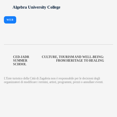
Algebra University College
WEB
CED-IADR
CULTURE, TOURISM AND WELL-BEING:
SUMMER
FROM HERITAGE TO HEALING
SCHOOL
L'Ente turistico della Città di Zagabria non è responsabile per le decisioni degli
organizzatori di modificare i termini, artisti, programmi, prezzi o annullare eventi.