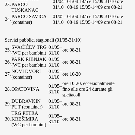
01/04–
01/04-14/5 e 15/09-31/10 ore
23.
PARCO
31/10
08-19 15/05-14/09 ore 08-21
TUŠKANAC
PARCO SAVICA
01/05–
01/04-14/5 e 15/09-31/10 ore
24.
(container)
31/10
08-19 15/05-14/09 ore 08-21
Servizi pubblici stagionali (01/05-31/10)
SVAČIĆEV TRG
01/05–
25.
ore 08-21
(WC per bambini)
31/10
PARK RIBNJAK
01/05–
26.
ore 08-21
(WC per bambini)
31/10
NOVI DVORI
01/05–
27.
ore 10-20
(container)
31/10
ore 10-20, eccezionalmente
01/05–
28.
OPATOVINA
fino alle ore 24 durante gli
31/10
spettacoli
DUBRAVKIN
01/05–
29.
ore 08-21
PUT (container)
31/10
TRG PETRA
01/05–
30.
KREŠIMIRA
ore 08-21
31/10
(WC per bambini)