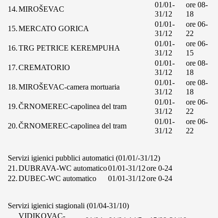
01/01-
ore 08-
14.
MIROŠEVAC
31/12
18
01/01-
ore 06-
15.
MERCATO GORICA
31/12
22
01/01-
ore 06-
16.
TRG PETRICE KEREMPUHA
31/12
15
01/01-
ore 08-
17.
CREMATORIO
31/12
18
01/01-
ore 08-
18.
MIROŠEVAC-camera mortuaria
31/12
18
01/01-
ore 06-
19.
ČRNOMEREC-capolinea del tram
31/12
22
01/01-
ore 06-
20.
ČRNOMEREC-capolinea del tram
31/12
22
Servizi igienici pubblici automatici (01/01/-31/12)
21.
DUBRAVA-WC automatico
01/01-31/12
ore 0-24
22.
DUBEC-WC automatico
01/01-31/12
ore 0-24
Servizi igienici stagionali (01/04-31/10)
VIDIKOVAC-