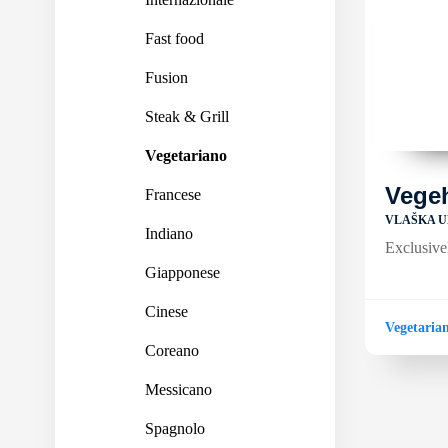
Fast food
Fusion
Steak & Grill
Vegetariano
Vege
Francese
VLAŠKA U
Indiano
Exclusive
Giapponese
Cinese
Vegetaria
Coreano
Messicano
Spagnolo