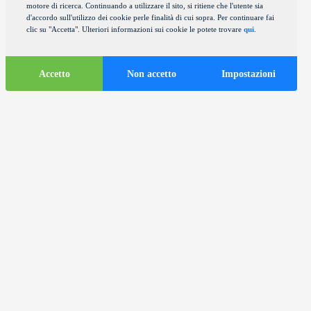
motore di ricerca. Continuando a utilizzare il sito, si ritiene che l'utente sia
d'accordo sull'utilizzo dei cookie perle finalità di cui sopra. Per continuare fai
clic su "Accetta". Ulteriori informazioni sui cookie le potete trovare
qui
.
Accetto
Non accetto
Impostazioni
Informazioni
turistiche
ds