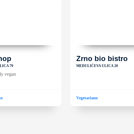
hop
Zrno bio bistro
LICA 79
MEDULIĆEVA ULICA 20
ly vegan
no
Vegetariano