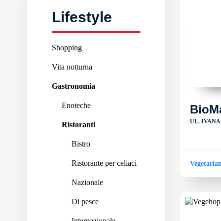
Lifestyle
Shopping
Vita notturna
Gastronomia
Enoteche
BioM
UL. IVANA
Ristoranti
Bistro
Ristorante per celiaci
Vegetaria
Nazionale
Di pesce
Internazionale