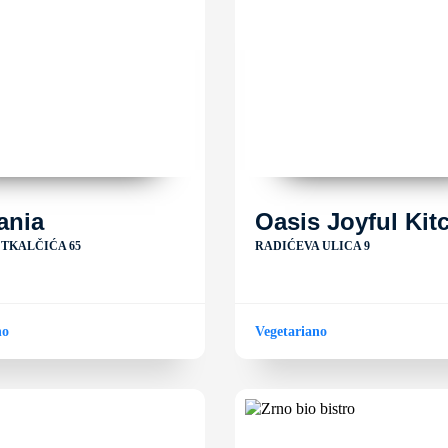
ania
Oasis Joyful Kit
 TKALČIĆA 65
RADIĆEVA ULICA 9
no
Vegetariano