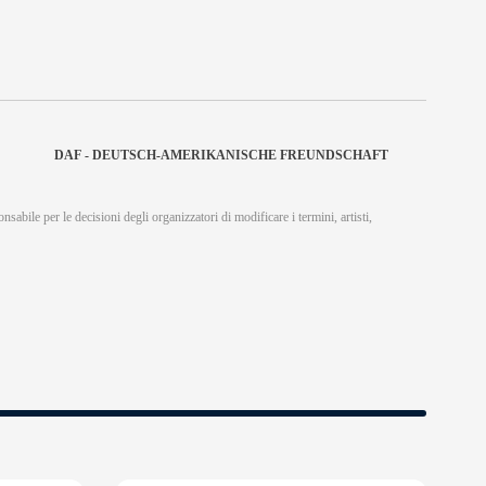
DAF - DEUTSCH-AMERIKANISCHE FREUNDSCHAFT
nsabile per le decisioni degli organizzatori di modificare i termini, artisti,