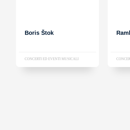
Boris Štok
Ram
CONCERTI ED EVENTI MUSICALI
CONCER