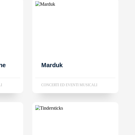
ne
Marduk
LI
CONCERTI ED EVENTI MUSICALI