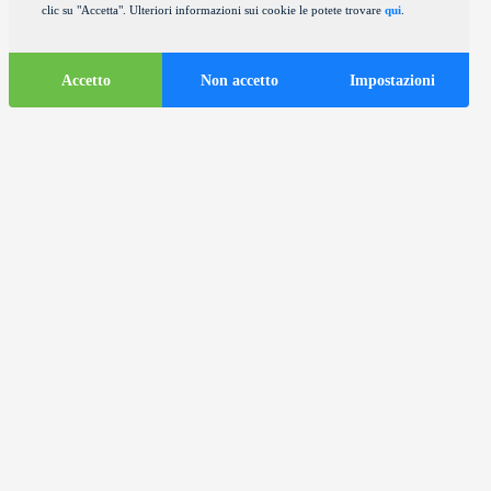
clic su "Accetta". Ulteriori informazioni sui cookie le potete trovare
qui
.
Accetto
Non accetto
Impostazioni
Informazioni
turistiche
ds
Autobus turistici nella città di
Zagabria