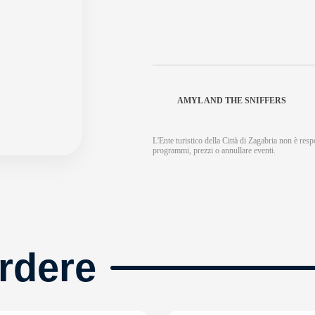
AMYL AND THE SNIFFERS
L'Ente turistico della Città di Zagabria non è respo
programmi, prezzi o annullare eventi.
rdere