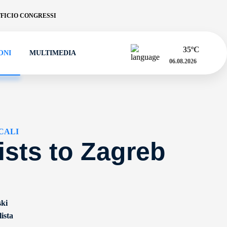
FICIO CONGRESSI
35
ºC
ONI
MULTIMEDIA
06.08.2026
CALI
ists to Zagreb
ski
ista