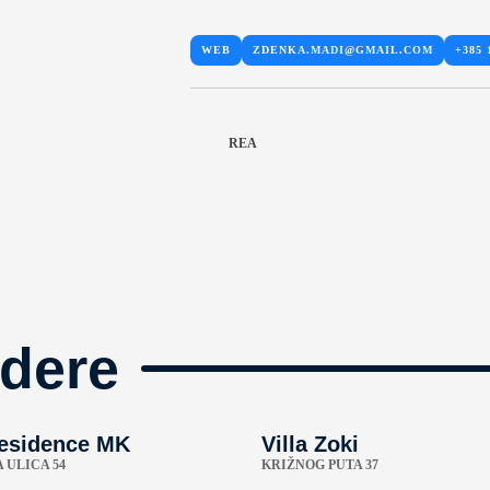
WEB
ZDENKA.MADI@GMAIL.COM
+385 
REA
dere
esidence MK
Villa Zoki
 ULICA 54
KRIŽNOG PUTA 37