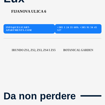
FIJANOVA ULICA 6
INFO@CELICART-
+385 1 24 35 609; +385 91 56 45
APARTMENTS.COM
527
IRUNDO ZS1, ZS2, ZS3, ZS4 I ZS5
BOTANICAL GARDEN
Da non perdere