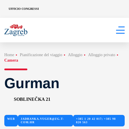
UFFICIO CONGRESSI
Home
Pianificazione del viaggio
Alloggio
Alloggio privato
Camera
Gurman
SOBLINEČKA 21
WEB
JADRANKA.VUGER@ZG.T-
+385 1 20 42 017; +385 98
COM.HR
820 563