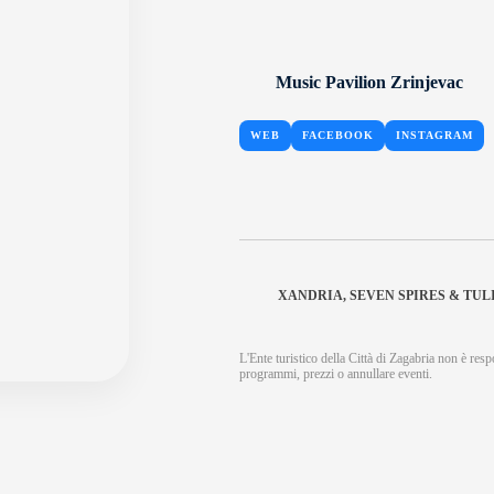
Music Pavilion Zrinjevac
WEB
FACEBOOK
INSTAGRAM
XANDRIA, SEVEN SPIRES & TUL
L'Ente turistico della Città di Zagabria non è respo
programmi, prezzi o annullare eventi.