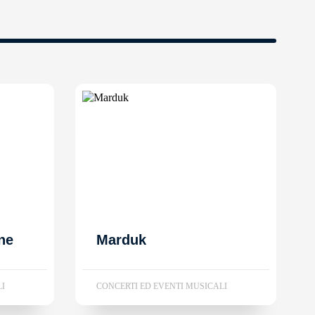
ne
Marduk
LI
CONCERTI ED EVENTI MUSICALI