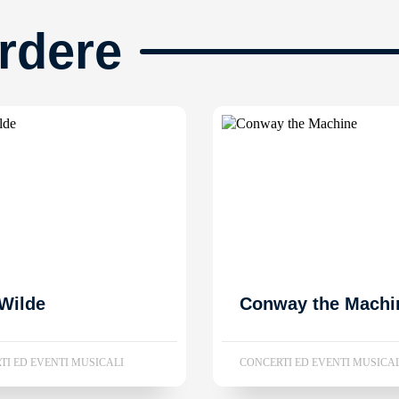
rdere
Wilde
Conway the Machi
TI ED EVENTI MUSICALI
CONCERTI ED EVENTI MUSICA