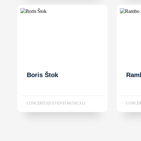
Boris Štok
Ram
CONCERTI ED EVENTI MUSICALI
CONCER