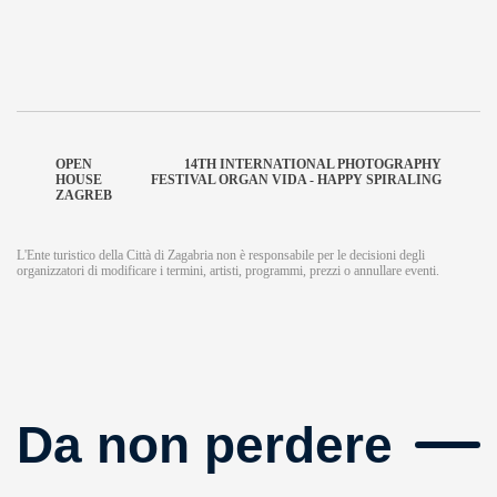
OPEN
14TH INTERNATIONAL PHOTOGRAPHY
HOUSE
FESTIVAL ORGAN VIDA - HAPPY SPIRALING
ZAGREB
L'Ente turistico della Città di Zagabria non è responsabile per le decisioni degli
organizzatori di modificare i termini, artisti, programmi, prezzi o annullare eventi.
Da non perdere