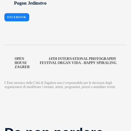
Pogon Jedinstvo
FACEBOOK
OPEN
14TH INTERNATIONAL PHOTOGRAPHY
HOUSE
FESTIVAL ORGAN VIDA - HAPPY SPIRALING
ZAGREB
L'Ente turistico della Città di Zagabria non è responsabile per le decisioni degli
organizzatori di modificare i termini, artisti, programmi, prezzi o annullare eventi.