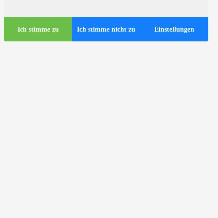
Ich stimme zu
Ich stimme nicht zu
Einstellungen
Touristen-Infos
Touristische Busse in Zagreb
ds
Nützliche Infos
Touristen-Infozentrum