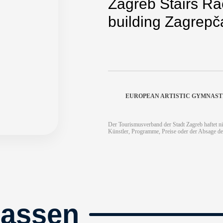
Zagreb Stairs Ra
building Zagrepč
EUROPEAN ARTISTIC GYMNAST
Der Tourismusverband der Stadt Zagreb haftet ni
Künstler, Programme, Preise oder der Absage de
passen