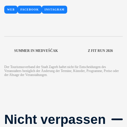
WEB
FACEBOOK
INSTAGRAM
SUMMER IN MEDVEŠČAK
Z FIT RUN 2026
Der Tourismusverband der Stadt Zagreb haftet nicht für Entscheidungen des
Veranstalters bezüglich der Änderung der Termine, Künstler, Programme, Preise oder
der Absage der Veranstaltungen.
Nicht verpassen