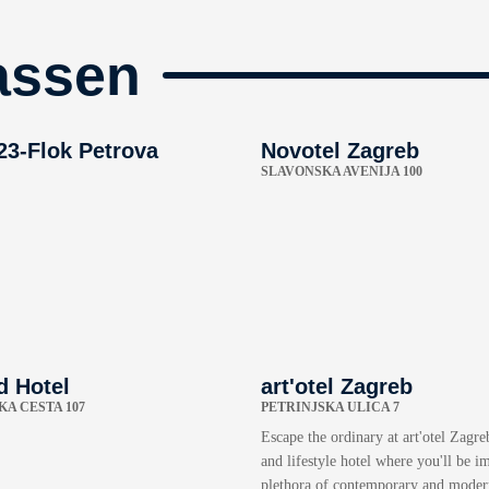
assen
3-Flok Petrova
Novotel Zagreb
SLAVONSKA AVENIJA 100
 Hotel
art'otel Zagreb
A CESTA 107
PETRINJSKA ULICA 7
Escape the ordinary at art'otel Zagre
and lifestyle hotel where you'll be i
plethora of contemporary and modern