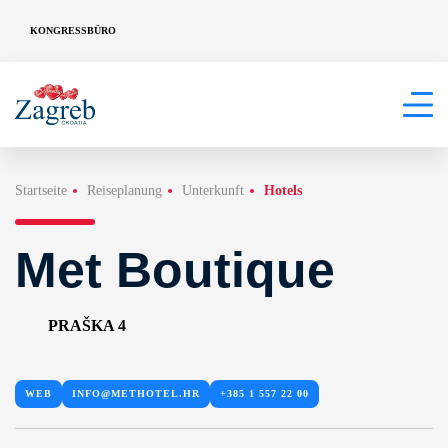
KONGRESSBÜRO
Startseite
Reiseplanung
Unterkunft
Hotels
Met Boutique
PRAŠKA 4
WEB
INFO@METHOTEL.HR
+385 1 557 22 00