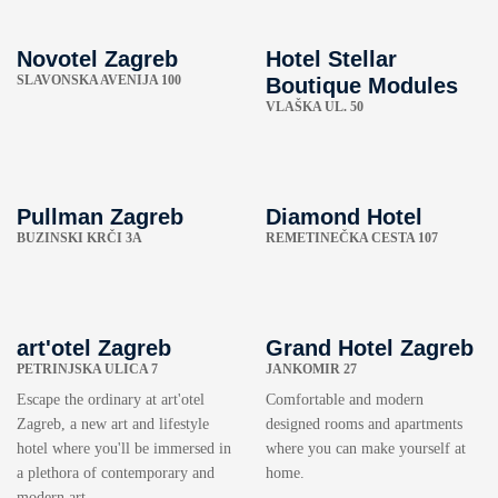
Novotel Zagreb
Hotel Stellar
SLAVONSKA AVENIJA 100
Boutique Modules
VLAŠKA UL. 50
Pullman Zagreb
Diamond Hotel
BUZINSKI KRČI 3A
REMETINEČKA CESTA 107
art'otel Zagreb
Grand Hotel Zagreb
PETRINJSKA ULICA 7
JANKOMIR 27
Escape the ordinary at art'otel
Comfortable and modern
Zagreb, a new art and lifestyle
designed rooms and apartments
hotel where you'll be immersed in
where you can make yourself at
a plethora of contemporary and
home.
modern art.