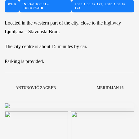
WEB
INFO@HOTEL-
+385 1 38 67 177; +385 1 38 87
EUROPA.HR
173
Located in the western part of the city, close to the highway
Ljubljana – Slavonski Brod.
The city centre is about 15 minutes by car.
Parking is provided.
ANTUNOVIĆ ZAGREB
MERIDIJAN 16