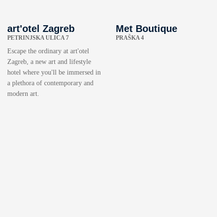
art'otel Zagreb
Met Boutique
PETRINJSKA ULICA 7
PRAŠKA 4
Escape the ordinary at art'otel
Zagreb, a new art and lifestyle
hotel where you'll be immersed in
a plethora of contemporary and
modern art.