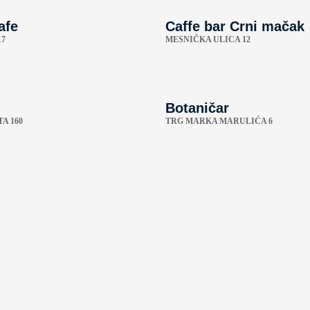
afe
Caffe bar Crni mačak
17
MESNIČKA ULICA 12
Botaničar
A 160
TRG MARKA MARULIĆA 6