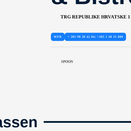
TRG REPUBLIKE HRVATSKE 1
WEB
+ 385 98 38 42 84; +385 1 48 55 888
SPOON
assen