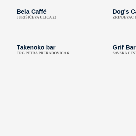
Bela Caffé
Dog's C
JURIŠIĆEVA ULICA 22
ZRINJEVAC 
Takenoko bar
Grif Bar
TRG PETRA PRERADOVIĆA 6
SAVSKA CEST