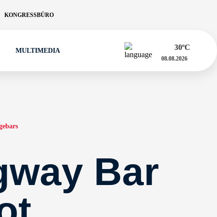
KONGRESSBÜRO
30
ºC
MULTIMEDIA
08.08.2026
gebars
gway Bar
ot