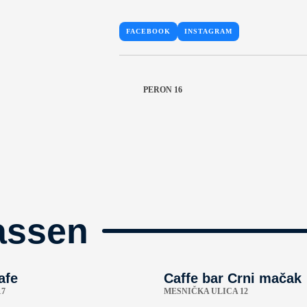
FACEBOOK
INSTAGRAM
PERON 16
assen
afe
Caffe bar Crni mačak
17
MESNIČKA ULICA 12