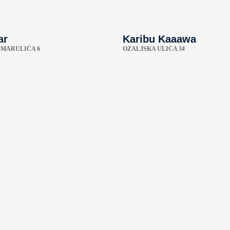
ar
Karibu Kaaawa
 MARULIĆA 6
OZALJSKA ULICA 34