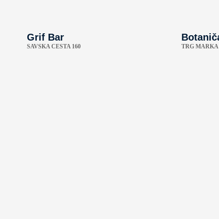
Grif Bar
Botanič
SAVSKA CESTA 160
TRG MARKA