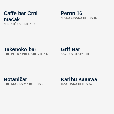
Caffe bar Crni
Peron 16
MAGAZINSKA ULICA 16
mačak
MESNIČKA ULICA 12
Takenoko bar
Grif Bar
TRG PETRA PRERADOVIĆA 6
SAVSKA CESTA 160
Botaničar
Karibu Kaaawa
TRG MARKA MARULIĆA 6
OZALJSKA ULICA 34