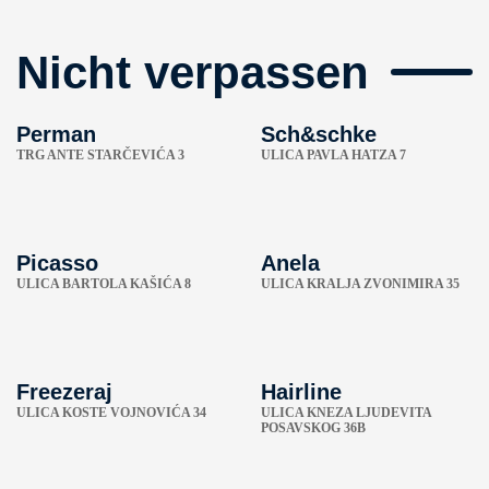
Nicht verpassen
Perman
Sch&schke
TRG ANTE STARČEVIĆA 3
ULICA PAVLA HATZA 7
Picasso
Anela
ULICA BARTOLA KAŠIĆA 8
ULICA KRALJA ZVONIMIRA 35
Freezeraj
Hairline
ULICA KOSTE VOJNOVIĆA 34
ULICA KNEZA LJUDEVITA
POSAVSKOG 36B