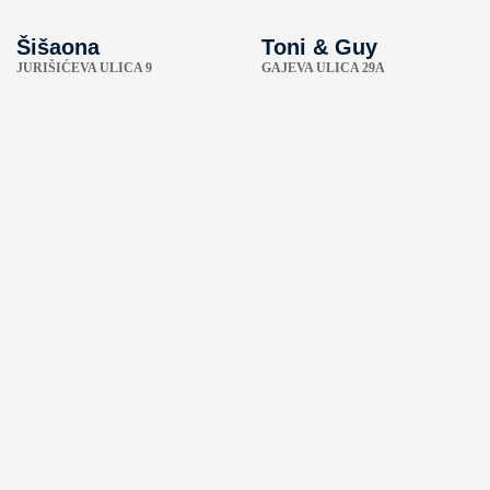
Šišaona
Toni & Guy
JURIŠIĆEVA ULICA 9
GAJEVA ULICA 29A