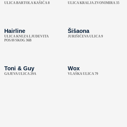
ULICA BARTOLA KAŠIĆA 8
ULICA KRALJA ZVONIMIRA 35
Hairline
Šišaona
ULICA KNEZA LJUDEVITA
JURIŠIĆEVA ULICA 9
POSAVSKOG 36B
Toni & Guy
Wox
GAJEVA ULICA 29A
VLAŠKA ULICA 79