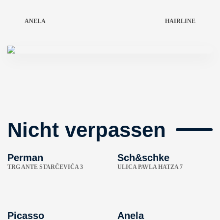
ANELA
HAIRLINE
Nicht verpassen
Perman
Sch&schke
TRG ANTE STARČEVIĆA 3
ULICA PAVLA HATZA 7
Picasso
Anela