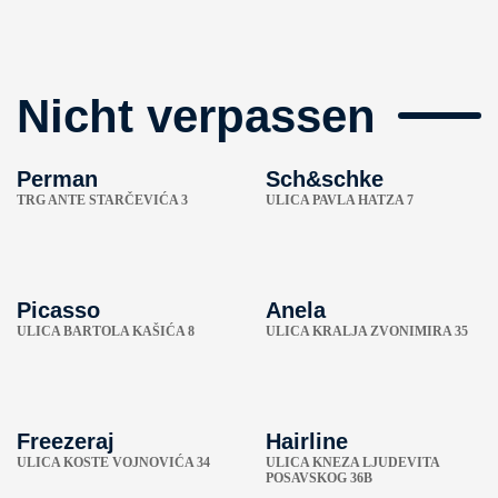
Nicht verpassen
Perman
Sch&schke
TRG ANTE STARČEVIĆA 3
ULICA PAVLA HATZA 7
Picasso
Anela
ULICA BARTOLA KAŠIĆA 8
ULICA KRALJA ZVONIMIRA 35
Freezeraj
Hairline
ULICA KOSTE VOJNOVIĆA 34
ULICA KNEZA LJUDEVITA
POSAVSKOG 36B