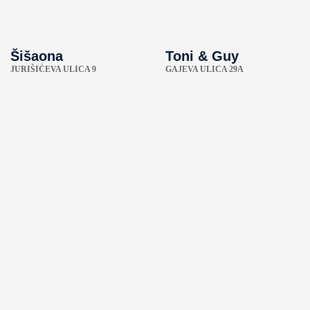
Šišaona
Toni & Guy
JURIŠIĆEVA ULICA 9
GAJEVA ULICA 29A