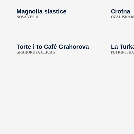
Magnolia slastice
Crofna
NOVA VES 11
OZALJSKA 8
Torte i to Café Grahorova
La Turk
GRAHOROVA ULICA 5
PETRINJSKA 