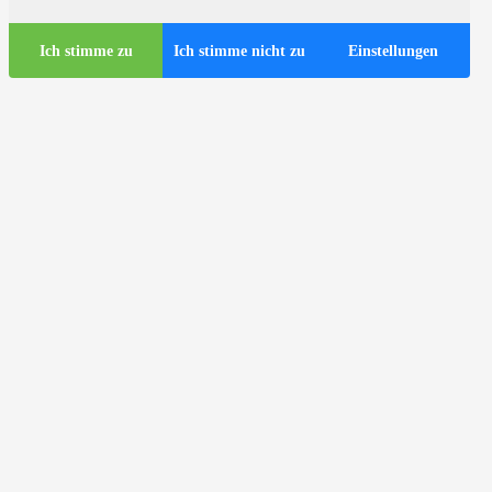
Ich stimme zu
Ich stimme nicht zu
Einstellungen
Touristen-Infos
Touristische Busse in Zagreb
ds
Nützliche Infos
Touristen-Infozentrum
Reiseagenturen