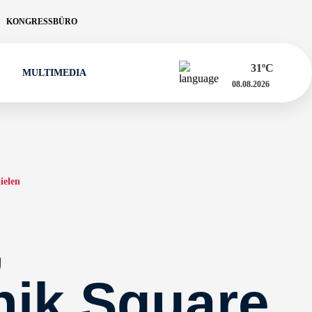
KONGRESSBÜRO
31
ºC
MULTIMEDIA
08.08.2026
ielen
,
nik Square