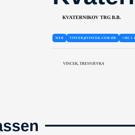
KVATERNIKOV TRG B.B.
WEB
VINCEK@VINCEK.COM.HR
+385 1 
VINCEK, TRESNJEVKA
assen