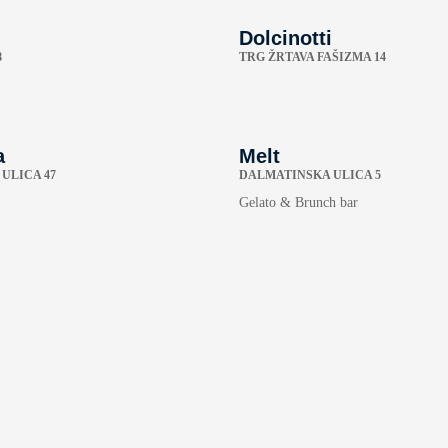
Dolcinotti
8
TRG ŽRTAVA FAŠIZMA 14
a
Melt
ULICA 47
DALMATINSKA ULICA 5
Gelato & Brunch bar