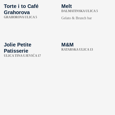
Torte i to Café
Melt
DALMATINSKA ULICA 5
Grahorova
GRAHOROVA ULICA 5
Gelato & Brunch bar
Jolie Petite
M&M
RATARSKA ULICA 13
Patisserie
ULICA TINA UJEVIĆA 17