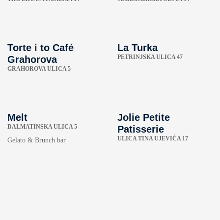
Torte i to Café
La Turka
PETRINJSKA ULICA 47
Grahorova
GRAHOROVA ULICA 5
Melt
Jolie Petite
DALMATINSKA ULICA 5
Patisserie
ULICA TINA UJEVIĆA 17
Gelato & Brunch bar