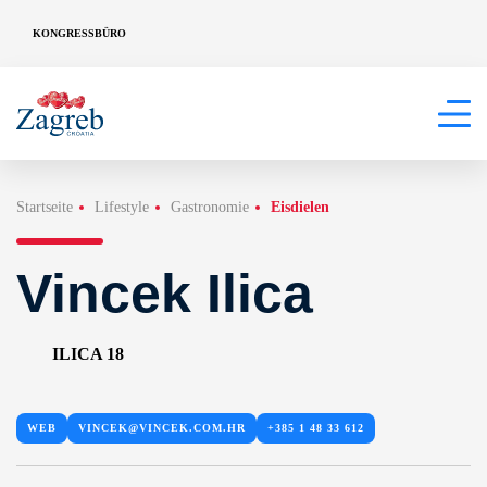
KONGRESSBÜRO
Startseite
Lifestyle
Gastronomie
Eisdielen
Vincek Ilica
ILICA 18
WEB
VINCEK@VINCEK.COM.HR
+385 1 48 33 612