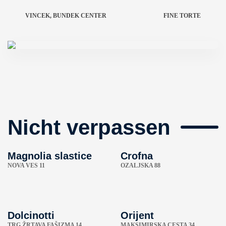
VINCEK, BUNDEK CENTER
FINE TORTE
Nicht verpassen
Magnolia slastice
Crofna
NOVA VES 11
OZALJSKA 88
Dolcinotti
Orijent
TRG ŽRTAVA FAŠIZMA 14
MAKSIMIRSKA CESTA 34